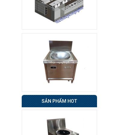
Tủ sấy cốc
8.500.000 đ
7.800.000 đ
Không áp
Còn hàng
dụng
Tủ đông 6 cánh
Giá : 31.500.000 đ
Không áp
Còn hàng
dụng
Tủ nửa đông nửa mát
4 cánh BERJAYA
SẢN PHẨM HOT
49.000.000 đ
48.500.000 đ
Không áp
Còn hàng
dụng