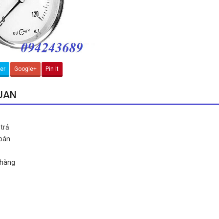
ter
Google+
Pin It
QUAN
trả
toán
 hàng