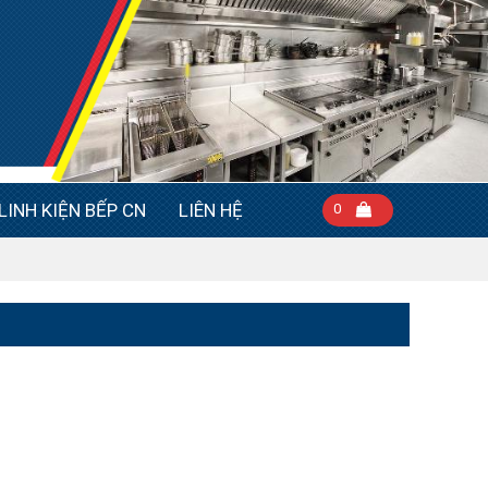
LINH KIỆN BẾP CN
LIÊN HỆ
0