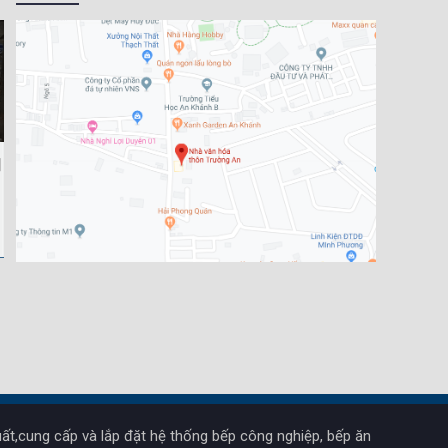
ất,cung cấp và lắp đặt hệ thống bếp công nghiệp, bếp ăn