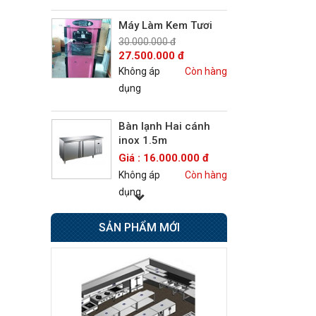
Máy Làm Kem Tươi
30.000.000 đ
27.500.000 đ
Không áp
Còn hàng
dụng
Bàn lạnh Hai cánh
inox 1.5m
Giá : 16.000.000 đ
Không áp
Còn hàng
dụng
SẢN PHẨM MỚI
Bếp Âu 6 họng có lò
nướng Berjaya
Giá : 42.500.000 đ
Không áp
Còn hàng
dụng