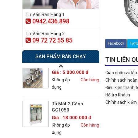
dụng
Tư Vấn Bán Hàng 1
0942.436.898
Tủ sấy công nghiệp
21.300.000 đ
Tư Vấn Bán Hàng 2
20.500.000 đ
09 72 72 55 85
Không áp
Còn hàng
Facebook
Twit
dụng
SẢN PHẨM BÁN CHẠY
TIN LIÊN 
Nồi phở 30- 50- 70 Lít
Giá : 5.000.000 đ
Giao nhận và lắp
Không áp
Còn hàng
Chính sách hoàn 
dụng
Điều kiện thanh 
Hỗ trợ Khách
Chính sách kiểm
Tủ Mát 2 Cánh
GC1050
Giá : 18.000.000 đ
Không áp
Còn hàng
dụng