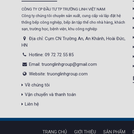
CÔNG TY CP ĐẦU TƯ TP TRƯỜNG LINH VIỆT NAM
Tủ sấy công nghiệp
Công ty chúng tôi chuyên sản xuất, cung cấp và lắp đặt hệ
21.300.000 đ
20.500.000 đ
thống bếp công nghiệp, bếp ăn tập thể cho nhà hàng, khách
sạn, trường học, bệnh viện, khu công nghiệp
Không áp
Còn hàng
dụng
Địa chỉ: Cụm CN Trường An, An Khánh, Hoài Đức,
HN
Nồi phở 30- 50- 70 Lít
Hotline: 09 72 72 55 85
Giá : 5.000.000 đ
Email: truonglinhgroup@gmail.com
Không áp
Còn hàng
Website: truonglinhgroup.com
dụng
Về chúng tôi
Tủ Mát 2 Cánh
Vận chuyển và thanh toán
GC1050
Giá : 18.000.000 đ
Liên hệ
Không áp
Còn hàng
dụng
TRANG CHỦ
GIỚI THIỆU
SẢN PHẨM