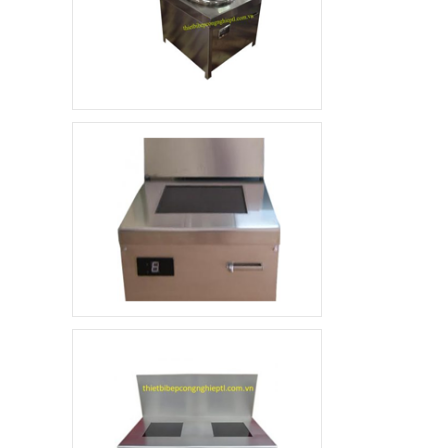
Xe đẩy hàng inox 1
tầng
4.800.000 đ
3.500.000 đ
Không áp
Còn hàng
dụng
Quầy pha chế trà sữa
10.000.000 đ
8.900.000 đ
Không áp
Còn hàng
dụng
Khay ăn Inox
85.000 đ
79.000 đ
Không áp
Còn hàng
dụng