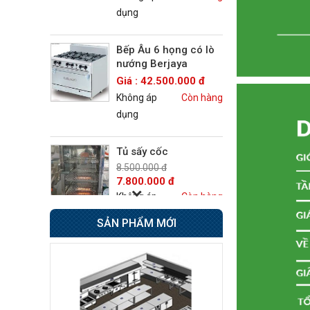
Không áp
Còn hàng
dụng
Tủ sấy cốc
8.500.000 đ
7.800.000 đ
Không áp
Còn hàng
dụng
Tủ đông 6 cánh
Giá : 31.500.000 đ
Không áp
Còn hàng
dụng
SẢN PHẨM MỚI
Tủ nửa đông nửa mát
4 cánh BERJAYA
49.000.000 đ
48.500.000 đ