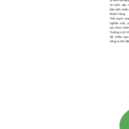
dụng
Máy Làm Kem Tươi
30.000.000 đ
27.500.000 đ
Không áp
Còn hàng
dụng
Bàn lạnh Hai cánh
inox 1.5m
Giá : 16.000.000 đ
Không áp
Còn hàng
dụng
Bếp Âu 6 họng có lò
nướng Berjaya
Giá : 42.500.000 đ
Không áp
Còn hàng