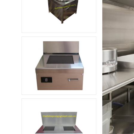
Không áp
Còn hàng
dụng
Máy sấy hoa quả
25.500.000 đ
23.000.000 đ
Không áp
Còn hàng
dụng
Tủ sấy bát
RTP1000FC
44.500.000 đ
40.500.000 đ
Không áp
Còn hàng
dụng
Tủ sấy bát TL – TSB
600
9.500.000 đ