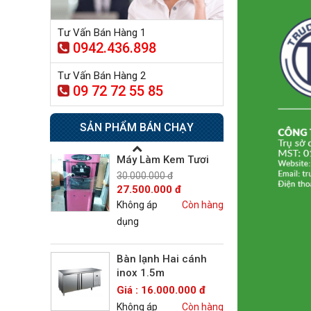
Giá : 18.000.000 đ
Không áp
Còn hàng
Tư Vấn Bán Hàng 1
dụng
0942.436.898
Máy Làm Kem Tươi
Tư Vấn Bán Hàng 2
09 72 72 55 85
30.000.000 đ
27.500.000 đ
Không áp
Còn hàng
SẢN PHẨM BÁN CHẠY
dụng
Bàn lạnh Hai cánh
inox 1.5m
Giá : 16.000.000 đ
Không áp
Còn hàng
dụng
Bếp Âu 6 họng có lò
nướng Berjaya
Giá : 42.500.000 đ