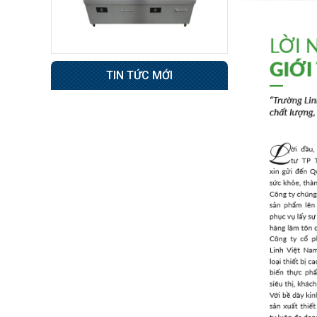
8.800.000 đ
Không áp
Còn hàng
dụng
Tủ sấy công nghiệp
TIN TỨC MỚI
21.300.000 đ
20.500.000 đ
Không áp
Còn hàng
dụng
Nồi phở 30- 50- 70 Lít
Giá : 5.000.000 đ
Không áp
Còn hàng
dụng
Tủ Mát 2 Cánh
GC1050
Giá : 18.000.000 đ
Không áp
Còn hàng