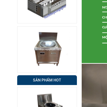
Không áp
Còn hàng
dụng
Xe đẩy hàng inox 1
tầng
4.800.000 đ
3.500.000 đ
Không áp
Còn hàng
dụng
Quầy pha chế trà sữa
10.000.000 đ
8.900.000 đ
Không áp
Còn hàng
dụng
SẢN PHẨM HOT
Khay ăn Inox
85.000 đ
79.000 đ