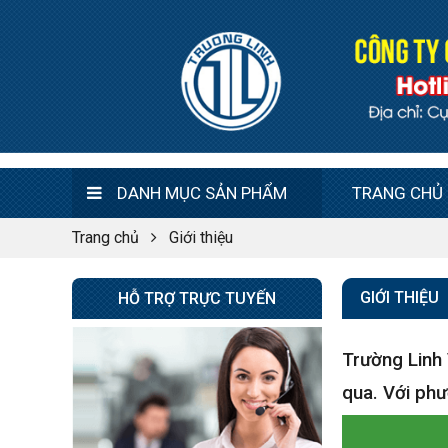
9.500.000 đ
8.800.000 đ
Không áp
Còn hàng
dụng
Tủ sấy công nghiệp
21.300.000 đ
20.500.000 đ
DANH MỤC SẢN PHẨM
TRANG CHỦ
Không áp
Còn hàng
dụng
Trang chủ
Giới thiệu
Nồi phở 30- 50- 70 Lít
GIỚI THIỆU
HỖ TRỢ TRỰC TUYẾN
Giá : 5.000.000 đ
Không áp
Còn hàng
dụng
Trường Linh 
qua. Với phư
Tủ Mát 2 Cánh
GC1050