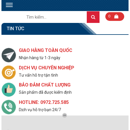
Toggle
navigation
Tìm
0
Search
kiếm:
TIN TỨC
GIAO HÀNG TOÀN QUỐC
Nhận hàng từ 1-3 ngày
DỊCH VỤ CHUYÊN NGHIỆP
Tư vấn hỗ trợ tận tình
BẢO ĐẢM CHẤT LƯỢNG
Sản phẩm đã được kiểm định
HOTLINE: 0972.725.585
Dịch vụ hỗ trợ bạn 24/7