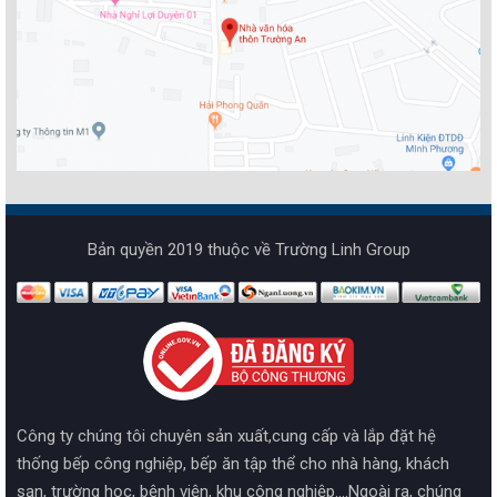
Bản quyền 2019 thuộc về Trường Linh Group
Công ty chúng tôi chuyên sản xuất,cung cấp và lắp đặt hệ
thống bếp công nghiệp, bếp ăn tập thể cho nhà hàng, khách
sạn, trường học, bệnh viện, khu công nghiệp....Ngoài ra, chúng