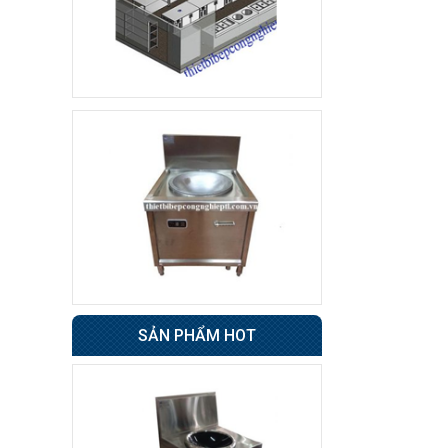
Tủ sấy cốc
8.500.000 đ
7.800.000 đ
Không áp
Còn hàng
dụng
Tủ đông 6 cánh
Giá : 31.500.000 đ
Không áp
Còn hàng
dụng
Tủ nửa đông nửa mát
4 cánh BERJAYA
SẢN PHẨM HOT
49.000.000 đ
48.500.000 đ
Không áp
Còn hàng
dụng