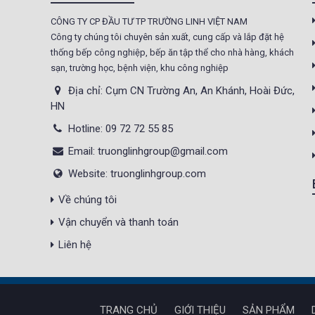
CÔNG TY CP ĐẦU TƯ TP TRƯỜNG LINH VIỆT NAM
Tủ sấy công nghiệp
Công ty chúng tôi chuyên sản xuất, cung cấp và lắp đặt hệ
21.300.000 đ
20.500.000 đ
thống bếp công nghiệp, bếp ăn tập thể cho nhà hàng, khách
sạn, trường học, bệnh viện, khu công nghiệp
Không áp
Còn hàng
dụng
Địa chỉ: Cụm CN Trường An, An Khánh, Hoài Đức,
HN
Nồi phở 30- 50- 70 Lít
Hotline: 09 72 72 55 85
Giá : 5.000.000 đ
Email: truonglinhgroup@gmail.com
Không áp
Còn hàng
Website: truonglinhgroup.com
dụng
Về chúng tôi
Tủ Mát 2 Cánh
Vận chuyển và thanh toán
GC1050
Giá : 18.000.000 đ
Liên hệ
Không áp
Còn hàng
dụng
TRANG CHỦ
GIỚI THIỆU
SẢN PHẨM