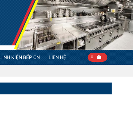
LINH KIỆN BẾP CN
LIÊN HỆ
0