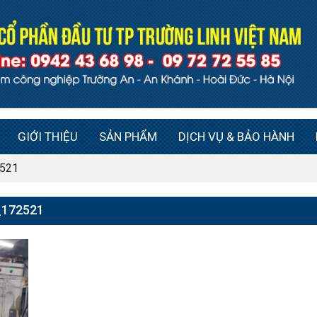
GIỚI THIỆU
SẢN PHẨM
DỊCH VỤ & BẢO HÀNH
521
_172521