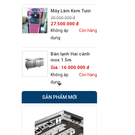
Máy Làm Kem Tươi
30.000.000 đ
27.500.000 đ
Không áp
Còn hàng
dụng
Bàn lạnh Hai cánh
inox 1.5m
Giá : 16.000.000 đ
Không áp
Còn hàng
dụng
SẢN PHẨM MỚI
Bếp Âu 6 họng có lò
nướng Berjaya
Giá : 42.500.000 đ
Không áp
Còn hàng
dụng