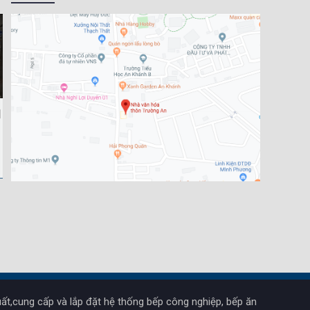
ất,cung cấp và lắp đặt hệ thống bếp công nghiệp, bếp ăn