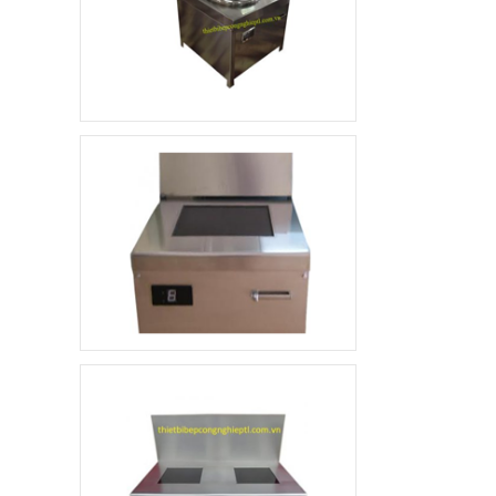
Xe đẩy hàng inox 1
tầng
4.800.000 đ
3.500.000 đ
Không áp
Còn hàng
dụng
Quầy pha chế trà sữa
10.000.000 đ
8.900.000 đ
Không áp
Còn hàng
dụng
Khay ăn Inox
85.000 đ
79.000 đ
Không áp
Còn hàng
dụng