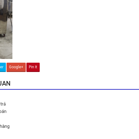
ter
Google+
Pin It
QUAN
trả
toán
 hàng