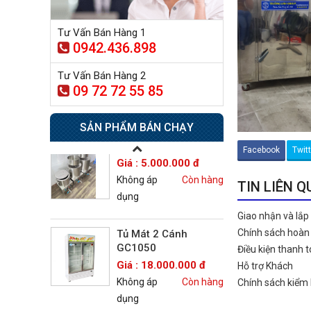
dụng
Tư Vấn Bán Hàng 1
0942.436.898
Tủ sấy công nghiệp
21.300.000 đ
Tư Vấn Bán Hàng 2
20.500.000 đ
09 72 72 55 85
Không áp
Còn hàng
dụng
SẢN PHẨM BÁN CHẠY
Nồi phở 30- 50- 70 Lít
Facebook
Twit
Giá : 5.000.000 đ
Không áp
Còn hàng
TIN LIÊN 
dụng
Giao nhận và lắp
Chính sách hoàn 
Tủ Mát 2 Cánh
GC1050
Điều kiện thanh 
Giá : 18.000.000 đ
Hỗ trợ Khách
Không áp
Còn hàng
Chính sách kiểm
dụng