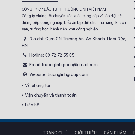
CÔNG TY CP ĐẦU TƯ TP TRƯỜNG LINH VIỆT NAM
Tủ sấy công nghiệp
Công ty chúng tôi chuyên sản xuất, cung cấp và lắp đặt hệ
21.300.000 đ
20.500.000 đ
thống bếp công nghiệp, bếp ăn tập thể cho nhà hàng, khách
sạn, trường học, bệnh viện, khu công nghiệp
Không áp
Còn hàng
dụng
Địa chỉ: Cụm CN Trường An, An Khánh, Hoài Đức,
HN
Nồi phở 30- 50- 70 Lít
Hotline: 09 72 72 55 85
Giá : 5.000.000 đ
Email: truonglinhgroup@gmail.com
Không áp
Còn hàng
Website: truonglinhgroup.com
dụng
Về chúng tôi
Tủ Mát 2 Cánh
Vận chuyển và thanh toán
GC1050
Giá : 18.000.000 đ
Liên hệ
Không áp
Còn hàng
dụng
TRANG CHỦ
GIỚI THIỆU
SẢN PHẨM