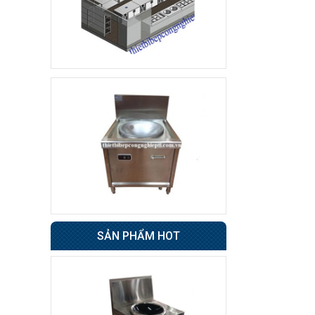
Tủ sấy cốc
8.500.000 đ
7.800.000 đ
Không áp
Còn hàng
dụng
Tủ đông 6 cánh
Giá : 31.500.000 đ
Không áp
Còn hàng
dụng
Tủ nửa đông nửa mát
4 cánh BERJAYA
SẢN PHẨM HOT
49.000.000 đ
48.500.000 đ
Không áp
Còn hàng
dụng