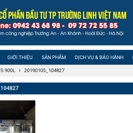
GIỚI THIỆU
SẢN PHẨM
DỊCH VỤ & BẢO HÀNH
 TS 900L
20190105_104827
_104827