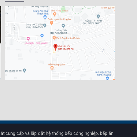
ất,cung cấp và lắp đặt hệ thống bếp công nghiệp, bếp ăn