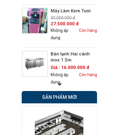
Máy Làm Kem Tươi
30.000.000 đ
27.500.000 đ
Không áp
Còn hàng
dụng
Bàn lạnh Hai cánh
inox 1.5m
Giá : 16.000.000 đ
Không áp
Còn hàng
dụng
SẢN PHẨM MỚI
Bếp Âu 6 họng có lò
nướng Berjaya
Giá : 42.500.000 đ
Không áp
Còn hàng
dụng