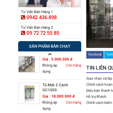
dụng
Tư Vấn Bán Hàng 1
0942.436.898
Tủ sấy công nghiệp
21.300.000 đ
Tư Vấn Bán Hàng 2
20.500.000 đ
09 72 72 55 85
Không áp
Còn hàng
dụng
SẢN PHẨM BÁN CHẠY
Nồi phở 30- 50- 70 Lít
Facebook
Twit
Giá : 5.000.000 đ
Không áp
Còn hàng
TIN LIÊN 
dụng
Giao nhận và lắp
Chính sách hoàn 
Tủ Mát 2 Cánh
GC1050
Điều kiện thanh 
Giá : 18.000.000 đ
Hỗ trợ Khách
Không áp
Còn hàng
Chính sách kiểm
dụng