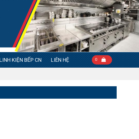
LINH KIỆN BẾP CN
LIÊN HỆ
0