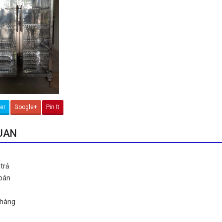
ter
Google+
Pin It
QUAN
trả
toán
 hàng