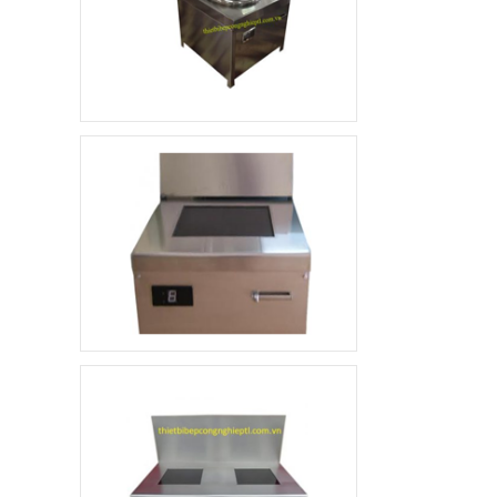
Xe đẩy hàng inox 1
tầng
4.800.000 đ
3.500.000 đ
Không áp
Còn hàng
dụng
Quầy pha chế trà sữa
10.000.000 đ
8.900.000 đ
Không áp
Còn hàng
dụng
Khay ăn Inox
85.000 đ
79.000 đ
Không áp
Còn hàng
dụng