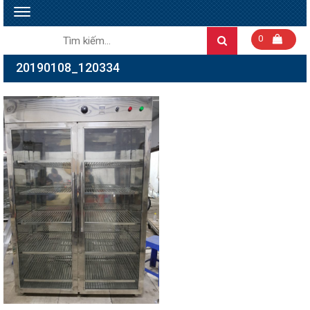
Toggle
navigation
Tìm
0
Search
kiếm:
20190108_120334