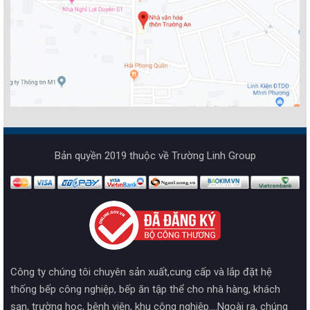
Bản quyền 2019 thuộc về Trường Linh Group
Công ty chúng tôi chuyên sản xuất,cung cấp và lắp đặt hệ
thống bếp công nghiệp, bếp ăn tập thể cho nhà hàng, khách
sạn, trường học, bệnh viện, khu công nghiệp....Ngoài ra, chúng