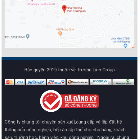
Bản quyền 2019 thuộc về Trường Linh Group
Công ty chúng tôi chuyên sản xuất,cung cấp và lắp đặt hệ
thống bếp công nghiệp, bếp ăn tập thể cho nhà hàng, khách
sạn, trường học, bệnh viện, khu công nghiệp....Ngoài ra, chúng