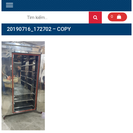
Toggle
navigation
Tìm
0
Search
kiếm:
20190716_172702 – COPY