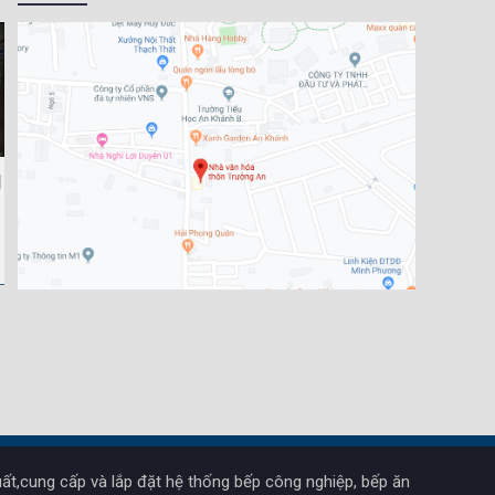
ất,cung cấp và lắp đặt hệ thống bếp công nghiệp, bếp ăn