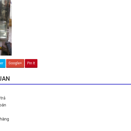
ter
Google+
Pin It
QUAN
trả
toán
 hàng