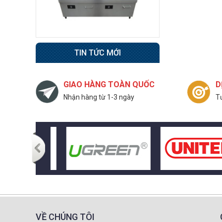
25.500.000 đ
23.000.000 đ
Không áp
Còn hàng
dụng
TIN TỨC MỚI
Tủ sấy bát
RTP1000FC
GIAO HÀNG TOÀN QUỐC
D
44.500.000 đ
40.500.000 đ
Nhận hàng từ 1-3 ngày
Tư
Không áp
Còn hàng
dụng
Tủ sấy bát TL – TSB
600
9.500.000 đ
8.800.000 đ
Không áp
Còn hàng
dụng
VỀ CHÚNG TÔI