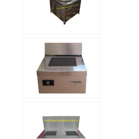
tầng
4.800.000 đ
3.500.000 đ
Không áp
Còn hàng
dụng
Quầy pha chế trà sữa
10.000.000 đ
8.900.000 đ
Không áp
Còn hàng
dụng
Khay ăn Inox
85.000 đ
79.000 đ
Không áp
Còn hàng
dụng
Máy sấy hoa quả