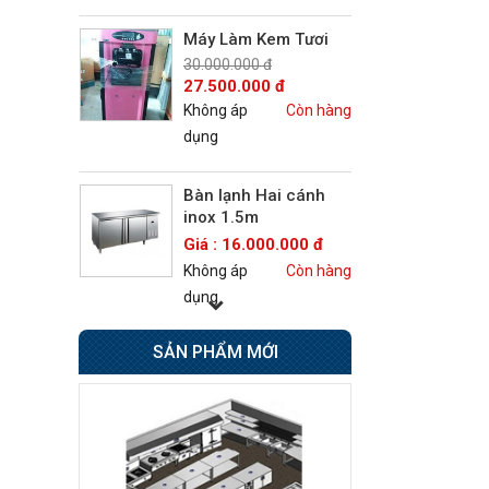
Máy Làm Kem Tươi
30.000.000 đ
27.500.000 đ
Không áp
Còn hàng
dụng
Bàn lạnh Hai cánh
inox 1.5m
Giá : 16.000.000 đ
Không áp
Còn hàng
dụng
Bếp Âu 6 họng có lò
SẢN PHẨM MỚI
nướng Berjaya
Giá : 42.500.000 đ
Không áp
Còn hàng
dụng