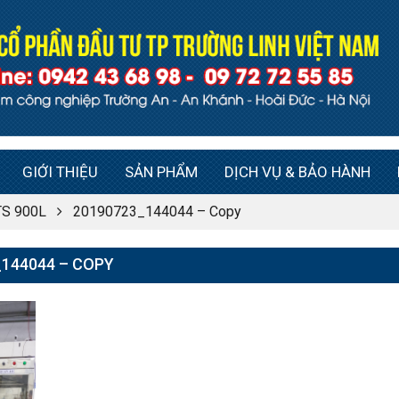
GIỚI THIỆU
SẢN PHẨM
DỊCH VỤ & BẢO HÀNH
 TS 900L
20190723_144044 – Copy
_144044 – COPY