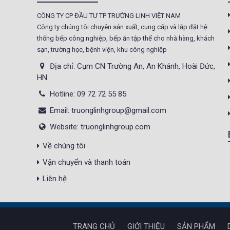
Tủ sấy công nghiệp
CÔNG TY CP ĐẦU TƯ TP TRƯỜNG LINH VIỆT NAM
21.300.000 đ
20.500.000 đ
Công ty chúng tôi chuyên sản xuất, cung cấp và lắp đặt hệ
Không áp
Còn hàng
thống bếp công nghiệp, bếp ăn tập thể cho nhà hàng, khách
sạn, trường học, bệnh viện, khu công nghiệp
dụng
Địa chỉ: Cụm CN Trường An, An Khánh, Hoài Đức,
HN
Nồi phở 30- 50- 70 Lít
Giá : 5.000.000 đ
Hotline: 09 72 72 55 85
Không áp
Còn hàng
Email: truonglinhgroup@gmail.com
dụng
Website: truonglinhgroup.com
Tủ Mát 2 Cánh
Về chúng tôi
GC1050
Vận chuyển và thanh toán
Giá : 18.000.000 đ
Liên hệ
Không áp
Còn hàng
dụng
Máy Làm Kem Tươi
TRANG CHỦ
GIỚI THIỆU
SẢN PHẨM