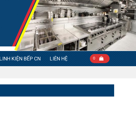
LINH KIỆN BẾP CN
LIÊN HỆ
0