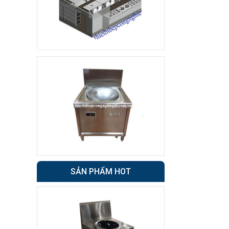
Tủ sấy cốc
8.500.000 đ
7.800.000 đ
Không áp
Còn hàng
dụng
Tủ đông 6 cánh
Giá : 31.500.000 đ
Không áp
Còn hàng
dụng
Tủ nửa đông nửa mát
4 cánh BERJAYA
49.000.000 đ
48.500.000 đ
SẢN PHẨM HOT
Không áp
Còn hàng
dụng
Xe đẩy hàng inox 1