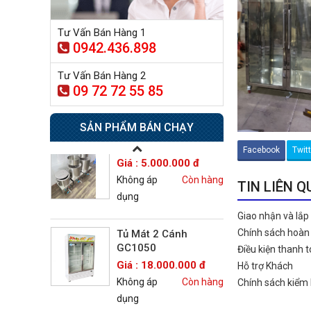
Tủ sấy công nghiệp
Tư Vấn Bán Hàng 1
0942.436.898
21.300.000 đ
20.500.000 đ
Tư Vấn Bán Hàng 2
Không áp
Còn hàng
09 72 72 55 85
dụng
SẢN PHẨM BÁN CHẠY
Nồi phở 30- 50- 70 Lít
Giá : 5.000.000 đ
Facebook
Twit
Không áp
Còn hàng
dụng
TIN LIÊN 
Giao nhận và lắp
Tủ Mát 2 Cánh
GC1050
Chính sách hoàn 
Giá : 18.000.000 đ
Điều kiện thanh 
Không áp
Còn hàng
Hỗ trợ Khách
dụng
Chính sách kiểm