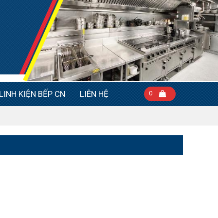
LINH KIỆN BẾP CN
LIÊN HỆ
0