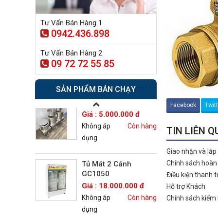
dụng
Tư Vấn Bán Hàng 1
0942.436.898
Tủ sấy công nghiệp
21.300.000 đ
Tư Vấn Bán Hàng 2
20.500.000 đ
09 72 72 55 85
Không áp
Còn hàng
dụng
SẢN PHẨM BÁN CHẠY
Nồi phở 30- 50- 70 Lít
Facebook
Twit
Giá : 5.000.000 đ
Không áp
Còn hàng
TIN LIÊN 
dụng
Giao nhận và lắp
Chính sách hoàn 
Tủ Mát 2 Cánh
GC1050
Điều kiện thanh 
Giá : 18.000.000 đ
Hỗ trợ Khách
Không áp
Còn hàng
Chính sách kiểm
dụng