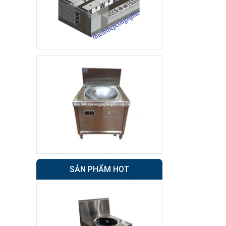
Tủ sấy cốc
8.500.000 đ
7.800.000 đ
Không áp
Còn hàng
dụng
Tủ đông 6 cánh
Giá : 31.500.000 đ
Không áp
Còn hàng
dụng
Tủ nửa đông nửa mát
4 cánh BERJAYA
SẢN PHẨM HOT
49.000.000 đ
48.500.000 đ
Không áp
Còn hàng
dụng