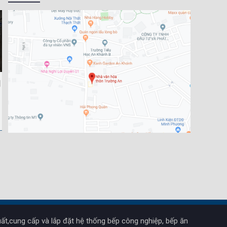
ất,cung cấp và lắp đặt hệ thống bếp công nghiệp, bếp ăn