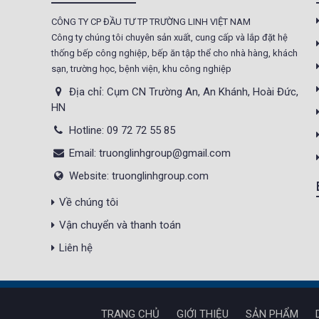
CÔNG TY CP ĐẦU TƯ TP TRƯỜNG LINH VIỆT NAM
Tủ sấy công nghiệp
Công ty chúng tôi chuyên sản xuất, cung cấp và lắp đặt hệ
21.300.000 đ
20.500.000 đ
thống bếp công nghiệp, bếp ăn tập thể cho nhà hàng, khách
sạn, trường học, bệnh viện, khu công nghiệp
Không áp
Còn hàng
dụng
Địa chỉ: Cụm CN Trường An, An Khánh, Hoài Đức,
HN
Nồi phở 30- 50- 70 Lít
Hotline: 09 72 72 55 85
Giá : 5.000.000 đ
Email: truonglinhgroup@gmail.com
Không áp
Còn hàng
Website: truonglinhgroup.com
dụng
Về chúng tôi
Tủ Mát 2 Cánh
Vận chuyển và thanh toán
GC1050
Giá : 18.000.000 đ
Liên hệ
Không áp
Còn hàng
dụng
TRANG CHỦ
GIỚI THIỆU
SẢN PHẨM