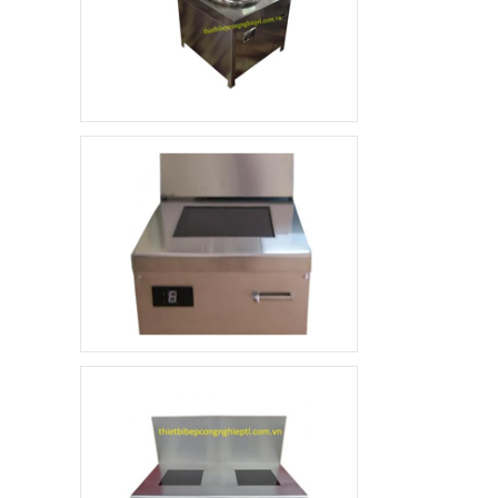
Xe đẩy hàng inox 1
tầng
4.800.000 đ
3.500.000 đ
Không áp
Còn hàng
dụng
Quầy pha chế trà sữa
10.000.000 đ
8.900.000 đ
Không áp
Còn hàng
dụng
Khay ăn Inox
85.000 đ
79.000 đ
Không áp
Còn hàng
dụng