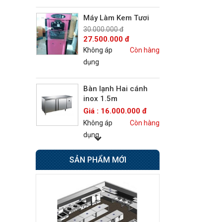
Máy Làm Kem Tươi
30.000.000 đ
27.500.000 đ
Không áp
Còn hàng
dụng
Bàn lạnh Hai cánh
inox 1.5m
Giá : 16.000.000 đ
Không áp
Còn hàng
dụng
SẢN PHẨM MỚI
Bếp Âu 6 họng có lò
nướng Berjaya
Giá : 42.500.000 đ
Không áp
Còn hàng
dụng