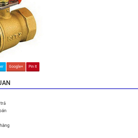
ter
Google+
Pin It
QUAN
trả
toán
 hàng