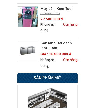
Máy Làm Kem Tươi
30.000.000 đ
27.500.000 đ
Không áp
Còn hàng
dụng
Bàn lạnh Hai cánh
inox 1.5m
Giá : 16.000.000 đ
Không áp
Còn hàng
dụng
SẢN PHẨM MỚI
Bếp Âu 6 họng có lò
nướng Berjaya
Giá : 42.500.000 đ
Không áp
Còn hàng
dụng