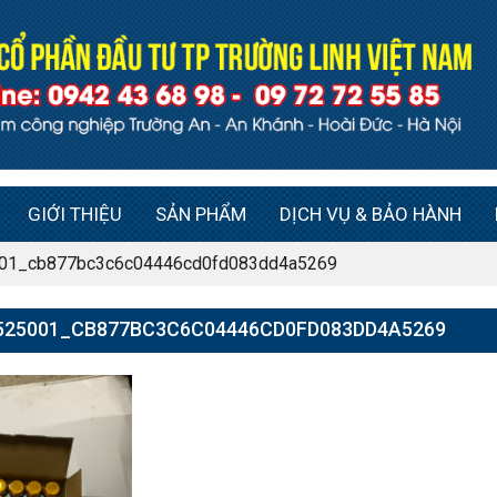
GIỚI THIỆU
SẢN PHẨM
DỊCH VỤ & BẢO HÀNH
01_cb877bc3c6c04446cd0fd083dd4a5269
525001_CB877BC3C6C04446CD0FD083DD4A5269