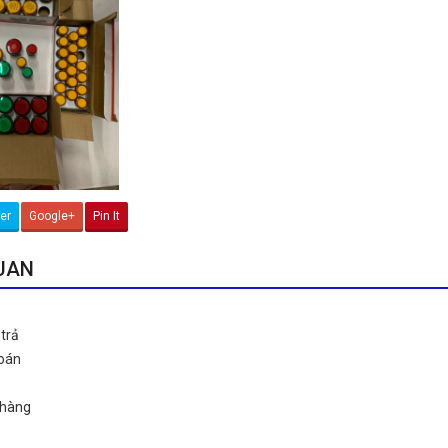
ter
Google+
Pin It
QUAN
trả
toán
 hàng