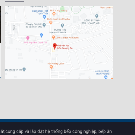
ất,cung cấp và lắp đặt hệ thống bếp công nghiệp, bếp ăn