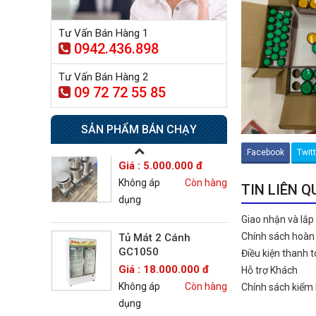
dụng
Tư Vấn Bán Hàng 1
0942.436.898
Tủ sấy công nghiệp
21.300.000 đ
Tư Vấn Bán Hàng 2
20.500.000 đ
09 72 72 55 85
Không áp
Còn hàng
dụng
SẢN PHẨM BÁN CHẠY
Nồi phở 30- 50- 70 Lít
Facebook
Twit
Giá : 5.000.000 đ
Không áp
Còn hàng
TIN LIÊN 
dụng
Giao nhận và lắp
Chính sách hoàn 
Tủ Mát 2 Cánh
GC1050
Điều kiện thanh 
Giá : 18.000.000 đ
Hỗ trợ Khách
Không áp
Còn hàng
Chính sách kiểm
dụng