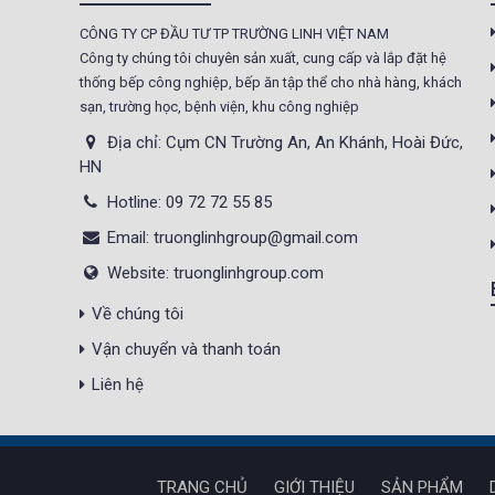
CÔNG TY CP ĐẦU TƯ TP TRƯỜNG LINH VIỆT NAM
Tủ sấy công nghiệp
Công ty chúng tôi chuyên sản xuất, cung cấp và lắp đặt hệ
21.300.000 đ
20.500.000 đ
thống bếp công nghiệp, bếp ăn tập thể cho nhà hàng, khách
sạn, trường học, bệnh viện, khu công nghiệp
Không áp
Còn hàng
dụng
Địa chỉ: Cụm CN Trường An, An Khánh, Hoài Đức,
HN
Nồi phở 30- 50- 70 Lít
Hotline: 09 72 72 55 85
Giá : 5.000.000 đ
Email: truonglinhgroup@gmail.com
Không áp
Còn hàng
Website: truonglinhgroup.com
dụng
Về chúng tôi
Tủ Mát 2 Cánh
Vận chuyển và thanh toán
GC1050
Giá : 18.000.000 đ
Liên hệ
Không áp
Còn hàng
dụng
TRANG CHỦ
GIỚI THIỆU
SẢN PHẨM