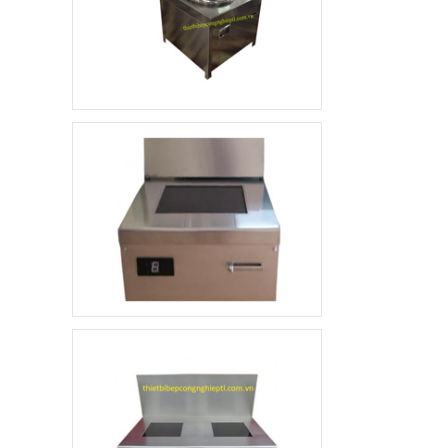
Xe đẩy hàng inox 1
tầng
4.800.000 đ
3.500.000 đ
Không áp
Còn hàng
dụng
Quầy pha chế trà sữa
10.000.000 đ
8.900.000 đ
Không áp
Còn hàng
dụng
Khay ăn Inox
85.000 đ
79.000 đ
Không áp
Còn hàng
dụng