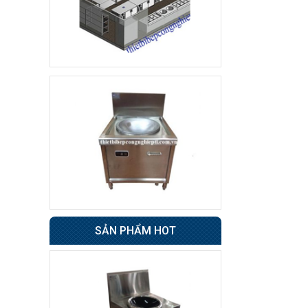
Tủ sấy cốc
8.500.000 đ
7.800.000 đ
Không áp
Còn hàng
dụng
Tủ đông 6 cánh
Giá : 31.500.000 đ
Không áp
Còn hàng
dụng
Tủ nửa đông nửa mát
4 cánh BERJAYA
SẢN PHẨM HOT
49.000.000 đ
48.500.000 đ
Không áp
Còn hàng
dụng