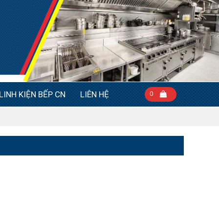
LINH KIỆN BẾP CN
LIÊN HỆ
0