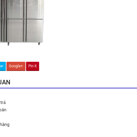
ter
Google+
Pin It
QUAN
trả
toán
 hàng