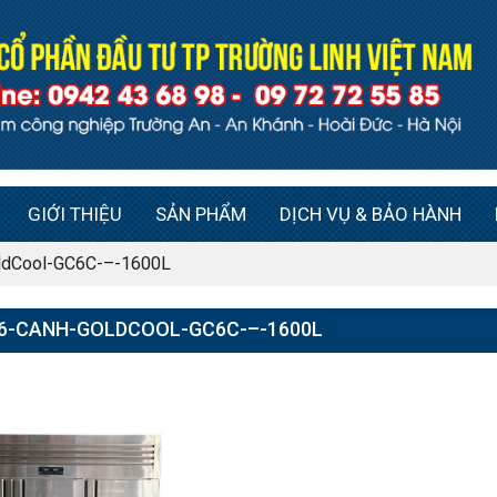
GIỚI THIỆU
SẢN PHẨM
DỊCH VỤ & BẢO HÀNH
ldCool-GC6C-–-1600L
6-CANH-GOLDCOOL-GC6C-–-1600L