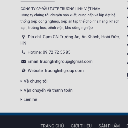
Tủ sấy công nghiệp
CÔNG TY CP ĐẦU TƯ TP TRƯỜNG LINH VIỆT NAM
21.300.000 đ
Công ty chúng tôi chuyên sản xuất, cung cấp và lắp đặt hệ
20.500.000 đ
thống bếp công nghiệp, bếp ăn tập thể cho nhà hàng, khách
Không áp
Còn hàng
sạn, trường học, bệnh viện, khu công nghiệp
dụng
Địa chỉ: Cụm CN Trường An, An Khánh, Hoài Đức,
HN
Nồi phở 30- 50- 70 Lít
Giá : 5.000.000 đ
Hotline: 09 72 72 55 85
Không áp
Còn hàng
Email: truonglinhgroup@gmail.com
dụng
Website: truonglinhgroup.com
Tủ Mát 2 Cánh
Về chúng tôi
GC1050
Vận chuyển và thanh toán
Giá : 18.000.000 đ
Liên hệ
Không áp
Còn hàng
dụng
Máy Làm Kem Tươi
TRANG CHỦ
GIỚI THIỆU
SẢN PHẨM