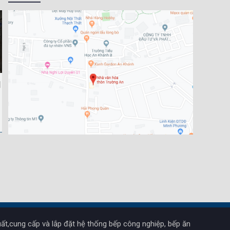
ất,cung cấp và lắp đặt hệ thống bếp công nghiệp, bếp ăn