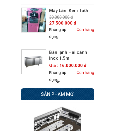
Máy Làm Kem Tươi
30.000.000 đ
27.500.000 đ
Không áp
Còn hàng
dụng
Bàn lạnh Hai cánh
inox 1.5m
Giá : 16.000.000 đ
Không áp
Còn hàng
dụng
Bếp Âu 6 họng có lò
SẢN PHẨM MỚI
nướng Berjaya
Giá : 42.500.000 đ
Không áp
Còn hàng
dụng