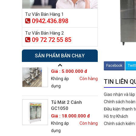
Tư Vấn Bán Hàng 1
Tủ sấy công nghiệp
0942.436.898
21.300.000 đ
20.500.000 đ
Tư Vấn Bán Hàng 2
Không áp
Còn hàng
09 72 72 55 85
dụng
SẢN PHẨM BÁN CHẠY
Nồi phở 30- 50- 70 Lít
Giá : 5.000.000 đ
Facebook
Twit
Không áp
Còn hàng
dụng
TIN LIÊN 
Giao nhận và lắp
Tủ Mát 2 Cánh
Chính sách hoàn 
GC1050
Điều kiện thanh 
Giá : 18.000.000 đ
Hỗ trợ Khách
Không áp
Còn hàng
Chính sách kiểm
dụng