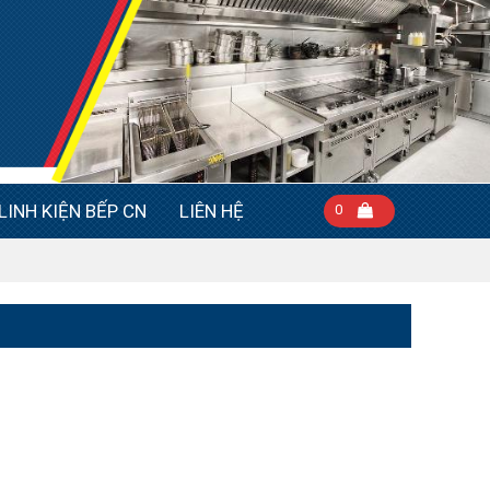
LINH KIỆN BẾP CN
LIÊN HỆ
0