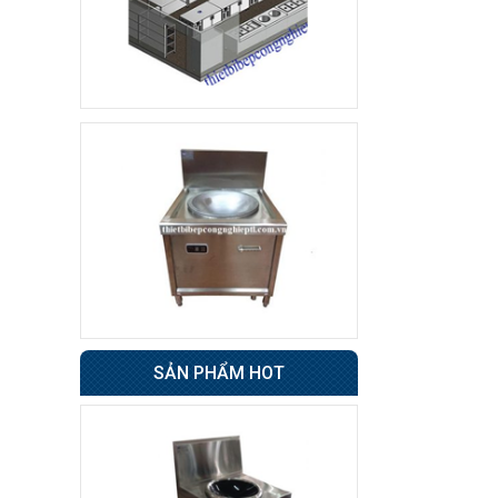
Tủ sấy cốc
8.500.000 đ
7.800.000 đ
Không áp
Còn hàng
dụng
Tủ đông 6 cánh
Giá : 31.500.000 đ
Không áp
Còn hàng
dụng
Tủ nửa đông nửa mát
4 cánh BERJAYA
49.000.000 đ
SẢN PHẨM HOT
48.500.000 đ
Không áp
Còn hàng
dụng
Xe đẩy hàng inox 1