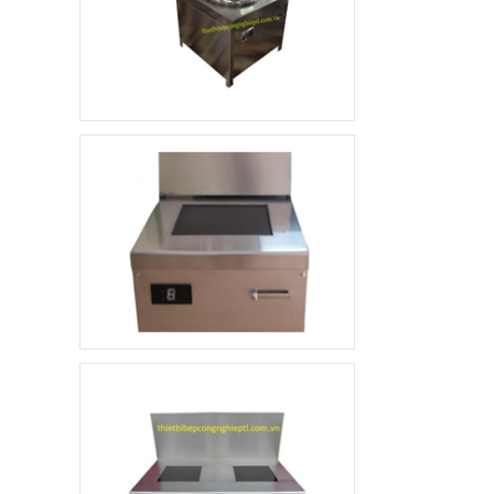
tầng
4.800.000 đ
3.500.000 đ
Không áp
Còn hàng
dụng
Quầy pha chế trà sữa
10.000.000 đ
8.900.000 đ
Không áp
Còn hàng
dụng
Khay ăn Inox
85.000 đ
79.000 đ
Không áp
Còn hàng
dụng
Máy sấy hoa quả