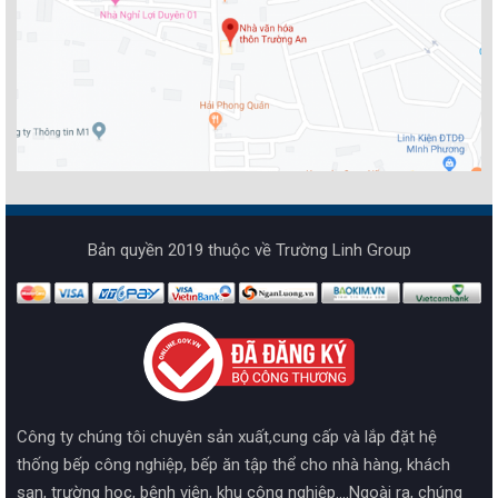
Bản quyền 2019 thuộc về Trường Linh Group
Công ty chúng tôi chuyên sản xuất,cung cấp và lắp đặt hệ
thống bếp công nghiệp, bếp ăn tập thể cho nhà hàng, khách
sạn, trường học, bệnh viện, khu công nghiệp....Ngoài ra, chúng