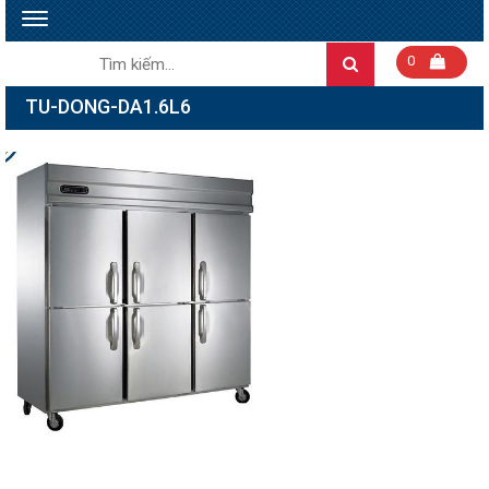
Toggle
navigation
Tìm
0
Search
kiếm:
TU-DONG-DA1.6L6