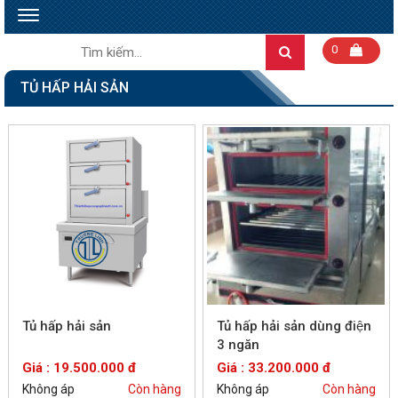
Toggle
navigation
Tìm
0
Search
kiếm:
TỦ HẤP HẢI SẢN
Tủ hấp hải sản
Tủ hấp hải sản dùng điện
3 ngăn
Giá : 19.500.000 đ
Giá : 33.200.000 đ
Không áp
Còn hàng
Không áp
Còn hàng