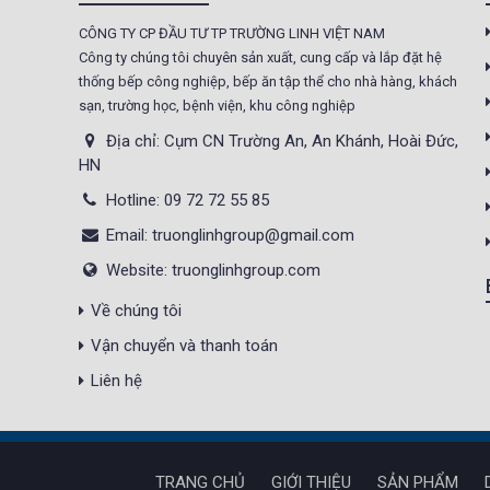
CÔNG TY CP ĐẦU TƯ TP TRƯỜNG LINH VIỆT NAM
Tủ sấy công nghiệp
Công ty chúng tôi chuyên sản xuất, cung cấp và lắp đặt hệ
21.300.000 đ
20.500.000 đ
thống bếp công nghiệp, bếp ăn tập thể cho nhà hàng, khách
sạn, trường học, bệnh viện, khu công nghiệp
Không áp
Còn hàng
dụng
Địa chỉ: Cụm CN Trường An, An Khánh, Hoài Đức,
HN
Nồi phở 30- 50- 70 Lít
Hotline: 09 72 72 55 85
Giá : 5.000.000 đ
Email: truonglinhgroup@gmail.com
Không áp
Còn hàng
Website: truonglinhgroup.com
dụng
Về chúng tôi
Tủ Mát 2 Cánh
Vận chuyển và thanh toán
GC1050
Giá : 18.000.000 đ
Liên hệ
Không áp
Còn hàng
dụng
TRANG CHỦ
GIỚI THIỆU
SẢN PHẨM