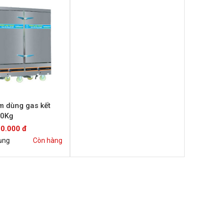
m dùng gas kết
80Kg
00.000 đ
ụng
Còn hàng