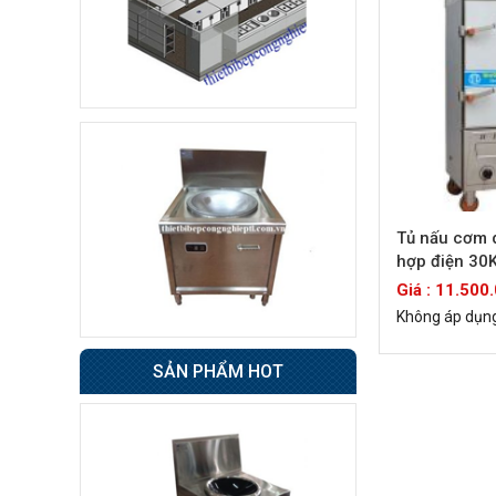
Tủ sấy cốc
8.500.000 đ
7.800.000 đ
Không áp
Còn hàng
dụng
Tủ đông 6 cánh
Giá : 31.500.000 đ
Tủ nấu cơm 
Không áp
Còn hàng
hợp điện 30
dụng
Giá : 11.500
Không áp dụn
Tủ nửa đông nửa mát
4 cánh BERJAYA
SẢN PHẨM HOT
49.000.000 đ
48.500.000 đ
Không áp
Còn hàng
dụng