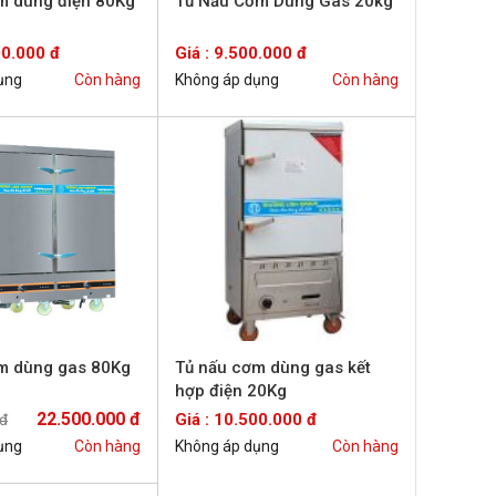
m dùng điện 80Kg
Tủ Nấu Cơm Dùng Gas 20kg
00.000 đ
Giá : 9.500.000 đ
ụng
Còn hàng
Không áp dụng
Còn hàng
m dùng gas 80Kg
Tủ nấu cơm dùng gas kết
hợp điện 20Kg
22.500.000 đ
Giá : 10.500.000 đ
 đ
ụng
Còn hàng
Không áp dụng
Còn hàng