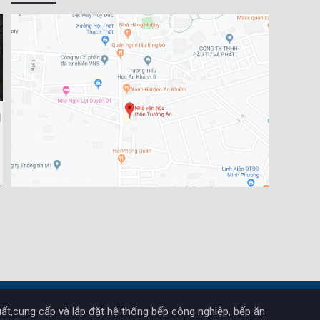
ất,cung cấp và lắp đặt hệ thống bếp công nghiệp, bếp ăn