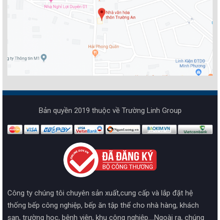
Bản quyền 2019 thuộc về Trường Linh Group
Công ty chúng tôi chuyên sản xuất,cung cấp và lắp đặt hệ
thống bếp công nghiệp, bếp ăn tập thể cho nhà hàng, khách
sạn, trường học, bệnh viện, khu công nghiệp....Ngoài ra, chúng