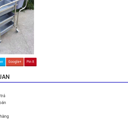
ter
Google+
Pin It
QUAN
trả
toán
 hàng