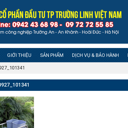
GIỚI THIỆU
SẢN PHẨM
DỊCH VỤ & BẢO HÀNH
927_101341
0927_101341