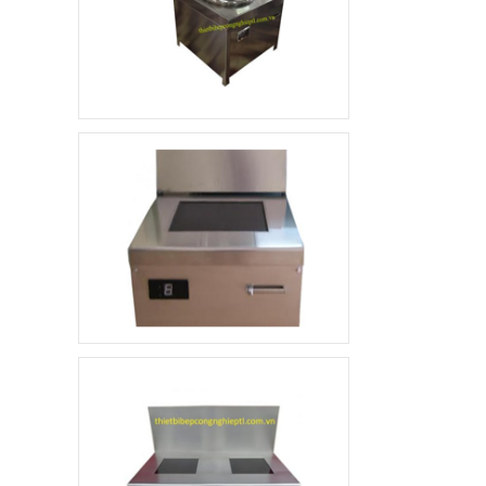
Xe đẩy hàng inox 1
tầng
4.800.000 đ
3.500.000 đ
Không áp
Còn hàng
dụng
Quầy pha chế trà sữa
10.000.000 đ
8.900.000 đ
Không áp
Còn hàng
dụng
Khay ăn Inox
85.000 đ
79.000 đ
Không áp
Còn hàng
dụng