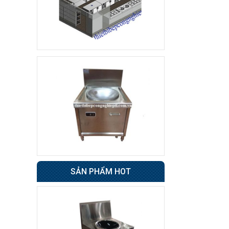
Tủ sấy cốc
8.500.000 đ
7.800.000 đ
Không áp
Còn hàng
dụng
Tủ đông 6 cánh
Giá : 31.500.000 đ
Không áp
Còn hàng
dụng
Tủ nửa đông nửa mát
4 cánh BERJAYA
49.000.000 đ
SẢN PHẨM HOT
48.500.000 đ
Không áp
Còn hàng
dụng