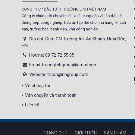
Tủ sấy công nghiệp
CÔNG TY CP ĐẦU TƯ TP TRƯỜNG LINH VIỆT NAM
21.300.000 đ
Công ty chúng tôi chuyên sản xuất, cung cấp và lắp đặt hệ
20.500.000 đ
thống bếp công nghiệp, bếp ăn tập thể cho nhà hàng, khách
Không áp
Còn hàng
sạn, trường học, bệnh viện, khu công nghiệp
dụng
Địa chỉ: Cụm CN Trường An, An Khánh, Hoài Đức,
HN
Nồi phở 30- 50- 70 Lít
Hotline: 09 72 72 55 85
Giá : 5.000.000 đ
Email: truonglinhgroup@gmail.com
Không áp
Còn hàng
dụng
Website: truonglinhgroup.com
Về chúng tôi
Tủ Mát 2 Cánh
GC1050
Vận chuyển và thanh toán
Giá : 18.000.000 đ
Liên hệ
Không áp
Còn hàng
dụng
TRANG CHỦ
GIỚI THIỆU
SẢN PHẨM
Máy Làm Kem Tươi