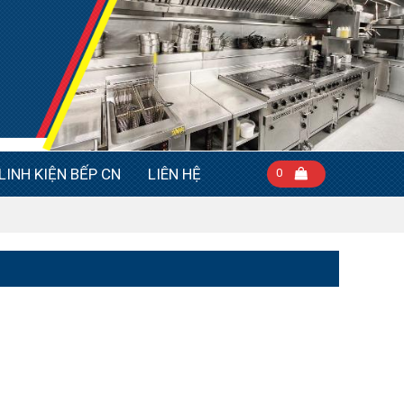
LINH KIỆN BẾP CN
LIÊN HỆ
0