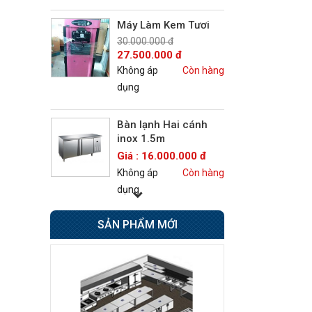
Máy Làm Kem Tươi
30.000.000 đ
27.500.000 đ
Không áp
Còn hàng
dụng
Bàn lạnh Hai cánh
inox 1.5m
Giá : 16.000.000 đ
Không áp
Còn hàng
dụng
Bếp Âu 6 họng có lò
SẢN PHẨM MỚI
nướng Berjaya
Giá : 42.500.000 đ
Không áp
Còn hàng
dụng