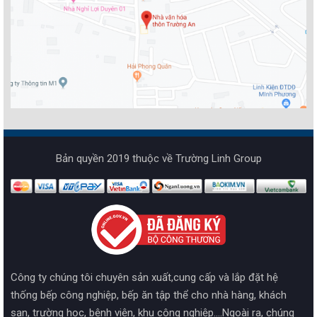
Bản quyền 2019 thuộc về Trường Linh Group
Công ty chúng tôi chuyên sản xuất,cung cấp và lắp đặt hệ
thống bếp công nghiệp, bếp ăn tập thể cho nhà hàng, khách
sạn, trường học, bệnh viện, khu công nghiệp....Ngoài ra, chúng