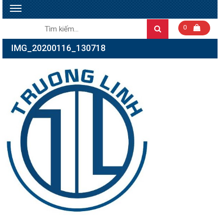
Toggle
navigation
Tìm
0
Search
kiếm:
IMG_20200116_130718