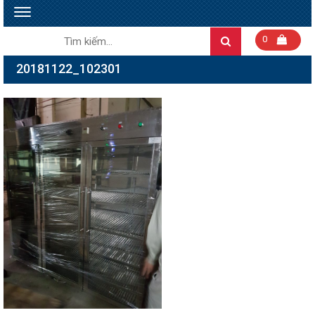
Toggle
navigation
Tìm
0
Search
kiếm:
20181122_102301