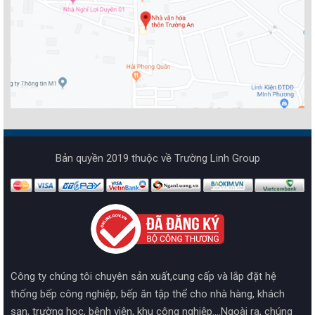
Bản quyền 2019 thuộc về Trường Linh Group
Công ty chúng tôi chuyên sản xuất,cung cấp và lắp đặt hệ
thống bếp công nghiệp, bếp ăn tập thể cho nhà hàng, khách
sạn, trường học, bệnh viện, khu công nghiệp....Ngoài ra, chúng