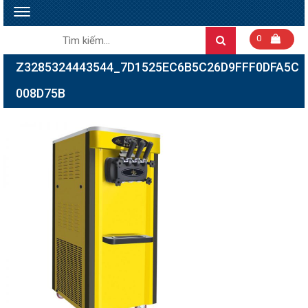
Toggle
navigation
Tìm
0
Search
kiếm:
Z3285324443544_7D1525EC6B5C26D9FFF0DFA5C
008D75B