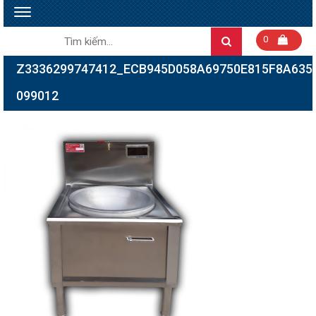
Toggle
navigation
Tìm
0
Search
kiếm:
Z3336299747412_ECB945D058A69750E815F8A635
099012