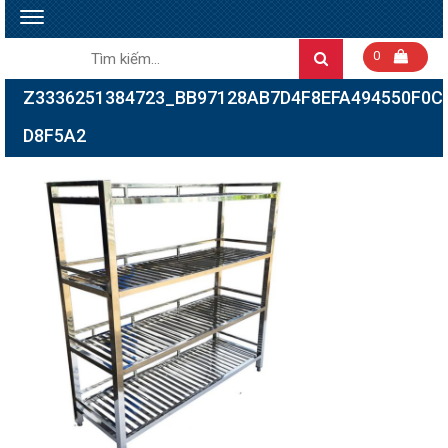
Toggle
navigation
Tìm
0
Search
kiếm:
Z3336251384723_BB97128AB7D4F8EFA494550F0C
D8F5A2