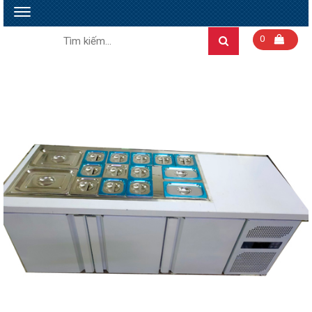
Toggle
navigation
Tìm
0
Search
kiếm: