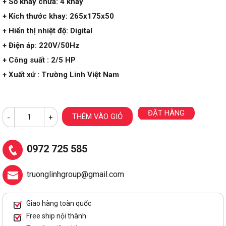
+ Số khay chứa: 4 khay
+ Kích thước khay: 265x175x50
+ Hiển thị nhiệt độ: Digital
+ Điện áp: 220V/50Hz
+ Công suất : 2/5 HP
+ Xuất xứ : Trường Linh Việt Nam
ĐẶT HÀNG
THÊM VÀO GIỎ
-
+
0972 725 585
truonglinhgroup@gmail.com
Giao hàng toàn quốc
Free ship nội thành