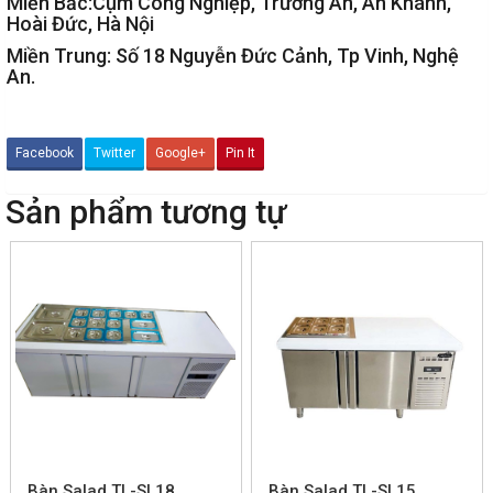
Miền Bắc:Cụm Công Nghiệp, Trường An, An Khánh,
Hoài Đức, Hà Nội
Miền Trung: Số 18 Nguyễn Đức Cảnh, Tp Vinh, Nghệ
An.
Facebook
Twitter
Google+
Pin It
Sản phẩm tương tự
Bàn Salad TL-SL18
Bàn Salad TL-SL15