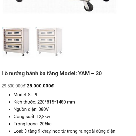
Lò nướng bánh ba tầng Model: YAM – 30
Giá
Giá
29.500.000
₫
28.000.000
₫
gốc
hiện
Model: SL-9
là:
tại
Kích thước: 220*815*1480 mm
29.500.000₫.
là:
Nguồn điện: 380V
28.000.000₫.
Công suất: 12,8kw
Trọng lượng: 205kg
Loại: 3 tầng 9 khay,Inoc từ trong ra ngoài dùng điện