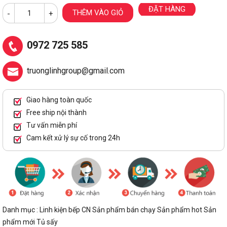
ĐẶT HÀNG
THÊM VÀO GIỎ
-
+
0972 725 585
truonglinhgroup@gmail.com
Giao hàng toàn quốc
Free ship nội thành
Tư vấn miễn phí
Cam kết xử lý sự cố trong 24h
Danh mục :
Linh kiện bếp CN
Sản phẩm bán chạy
Sản phẩm hot
Sản
phẩm mới
Tủ sấy