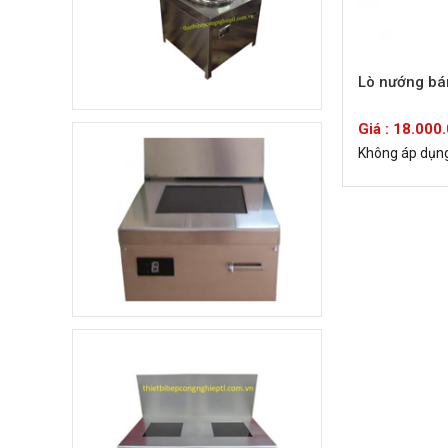
Xe đẩy hàng inox 1
tầng
4.800.000 đ
3.500.000 đ
Lò nướng bá
Không áp
Còn hàng
dụng
Giá : 18.000
Không áp dụn
Quầy pha chế trà sữa
10.000.000 đ
8.900.000 đ
Không áp
Còn hàng
dụng
Khay ăn Inox
85.000 đ
79.000 đ
Không áp
Còn hàng
dụng