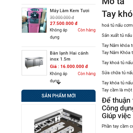
Mô tả
Máy Làm Kem Tươi
Tay khó
30.000.000 đ
27.500.000 đ
hoá tủ nấu cơm
Không áp
Còn hàng
Sản xuất tủ nấ
dụng
Tay Nắm khóa 
Tay Nắm Khóa t
Bàn lạnh Hai cánh
inox 1.5m
Tay khoá tủ nấu
Giá : 16.000.000 đ
Sửa chữa tủ nấu
Không áp
Còn hàng
dụng
Tay khóa tủ nấ
Tay cầm là một 
SẢN PHẨM MỚI
Bếp Âu 6 họng có lò
Để thuận 
nướng Berjaya
Công dụn
Giá : 42.500.000 đ
Giúp việc
Không áp
Còn hàng
dụng
Phần tay cầm củ