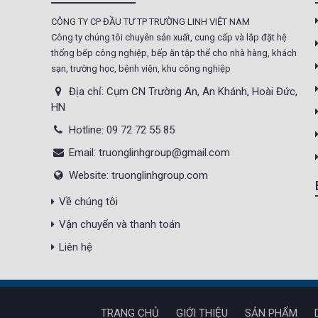
CÔNG TY CP ĐẦU TƯ TP TRƯỜNG LINH VIỆT NAM
Tủ sấy công nghiệp
Công ty chúng tôi chuyên sản xuất, cung cấp và lắp đặt hệ
21.300.000 đ
20.500.000 đ
thống bếp công nghiệp, bếp ăn tập thể cho nhà hàng, khách
sạn, trường học, bệnh viện, khu công nghiệp
Không áp
Còn hàng
dụng
Địa chỉ: Cụm CN Trường An, An Khánh, Hoài Đức,
HN
Nồi phở 30- 50- 70 Lít
Hotline: 09 72 72 55 85
Giá : 5.000.000 đ
Email: truonglinhgroup@gmail.com
Không áp
Còn hàng
Website: truonglinhgroup.com
dụng
Về chúng tôi
Tủ Mát 2 Cánh
Vận chuyển và thanh toán
GC1050
Giá : 18.000.000 đ
Liên hệ
Không áp
Còn hàng
dụng
TRANG CHỦ
GIỚI THIỆU
SẢN PHẨM