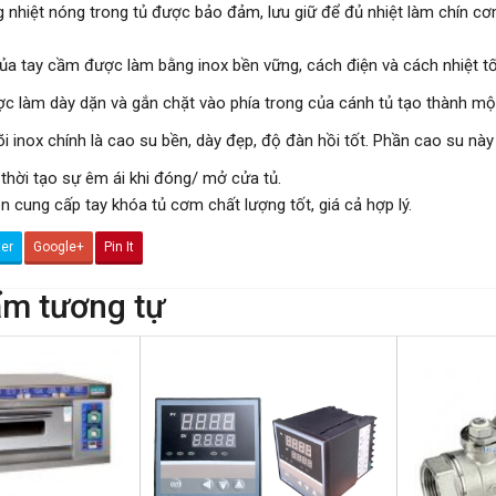
g nhiệt nóng trong tủ được bảo đảm, lưu giữ để đủ nhiệt làm chín cơ
 của tay cầm được làm bằng inox bền vững, cách điện và cách nhiệt tố
ợc làm dày dặn và gắn chặt vào phía trong của cánh tủ tạo thành một
õi inox chính là cao su bền, dày đẹp, độ đàn hồi tốt. Phần cao su nà
thời tạo sự êm ái khi đóng/ mở cửa tủ.
n cung cấp tay khóa tủ cơm chất lượng tốt, giá cả hợp lý.
ter
Google+
Pin It
m tương tự