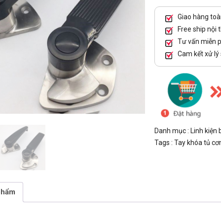
Giao hàng toà
Free ship nội 
Tư vấn miễn p
Cam kết xử lý
Danh mục :
Linh kiện
Tags :
Tay khóa tủ c
phẩm