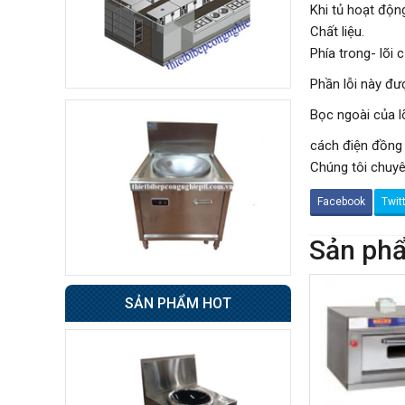
Khi tủ hoạt độn
Tủ sấy cốc
Chất liệu.
8.500.000 đ
Phía trong- lõi
7.800.000 đ
Không áp
Còn hàng
Phần lỗi này đư
dụng
Bọc ngoài của l
cách điện đồng 
Tủ đông 6 cánh
Chúng tôi chuyê
Giá : 31.500.000 đ
Không áp
Còn hàng
Facebook
Twit
dụng
Sản phẩ
Tủ nửa đông nửa mát
4 cánh BERJAYA
SẢN PHẨM HOT
49.000.000 đ
48.500.000 đ
Không áp
Còn hàng
dụng