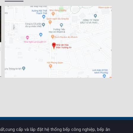
ất,cung cấp và lắp đặt hệ thống bếp công nghiệp, bếp ăn