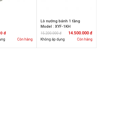
Lò nướng bánh 1 tầng
Model : XYF-1KH
14.500.000 đ
00 đ
15.200.000 đ
ụng
Còn hàng
Không áp dụng
Còn hàng