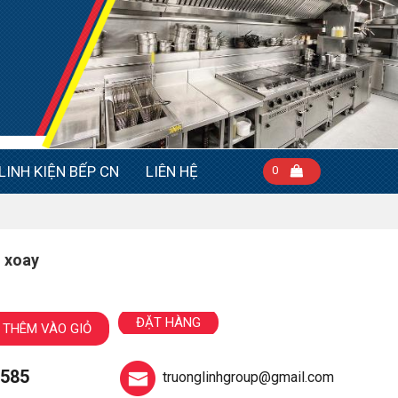
LINH KIỆN BẾP CN
LIÊN HỆ
0
 xoay
ĐẶT HÀNG
THÊM VÀO GIỎ
 585
truonglinhgroup@gmail.com