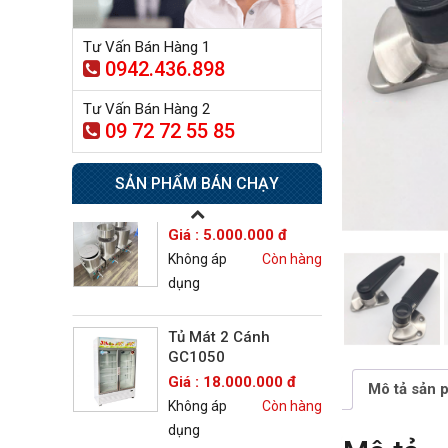
dụng
Tư Vấn Bán Hàng 1
0942.436.898
Tủ sấy công nghiệp
21.300.000 đ
Tư Vấn Bán Hàng 2
20.500.000 đ
09 72 72 55 85
Không áp
Còn hàng
dụng
SẢN PHẨM BÁN CHẠY
Nồi phở 30- 50- 70 Lít
Giá : 5.000.000 đ
Không áp
Còn hàng
dụng
Tủ Mát 2 Cánh
GC1050
Giá : 18.000.000 đ
Mô tả sản 
Không áp
Còn hàng
dụng