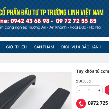
GIỚI THIỆU
SẢN PHẨM
DỊCH VỤ & BẢO HÀNH
Tay khóa tủ cơm
250.000
₫
-
+
0972 725