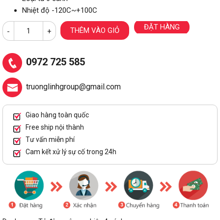
Nhiệt độ -120C~+100C
ĐẶT HÀNG
THÊM VÀO GIỎ
-
+
0972 725 585
truonglinhgroup@gmail.com
Giao hàng toàn quốc
Free ship nội thành
Tư vấn miễn phí
Cam kết xử lý sự cố trong 24h