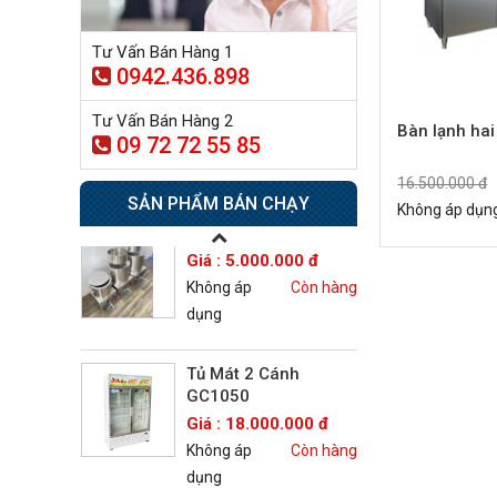
dụng
Tư Vấn Bán Hàng 1
0942.436.898
Tủ sấy công nghiệp
21.300.000 đ
Tư Vấn Bán Hàng 2
20.500.000 đ
Bàn lạnh ha
09 72 72 55 85
Không áp
Còn hàng
dụng
16.500.000 đ
SẢN PHẨM BÁN CHẠY
Không áp dụn
Nồi phở 30- 50- 70 Lít
Giá : 5.000.000 đ
Không áp
Còn hàng
dụng
Tủ Mát 2 Cánh
GC1050
Giá : 18.000.000 đ
Không áp
Còn hàng
dụng