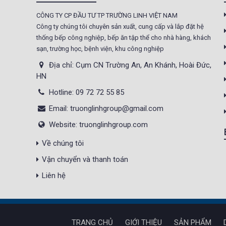
CÔNG TY CP ĐẦU TƯ TP TRƯỜNG LINH VIỆT NAM
Tủ sấy công nghiệp
Công ty chúng tôi chuyên sản xuất, cung cấp và lắp đặt hệ
21.300.000 đ
20.500.000 đ
thống bếp công nghiệp, bếp ăn tập thể cho nhà hàng, khách
sạn, trường học, bệnh viện, khu công nghiệp
Không áp
Còn hàng
dụng
Địa chỉ: Cụm CN Trường An, An Khánh, Hoài Đức,
HN
Nồi phở 30- 50- 70 Lít
Hotline: 09 72 72 55 85
Giá : 5.000.000 đ
Email: truonglinhgroup@gmail.com
Không áp
Còn hàng
Website: truonglinhgroup.com
dụng
Về chúng tôi
Tủ Mát 2 Cánh
Vận chuyển và thanh toán
GC1050
Giá : 18.000.000 đ
Liên hệ
Không áp
Còn hàng
dụng
TRANG CHỦ
GIỚI THIỆU
SẢN PHẨM