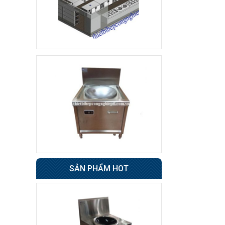
Tủ sấy cốc
8.500.000 đ
7.800.000 đ
Không áp
Còn hàng
dụng
Tủ đông 6 cánh
Giá : 31.500.000 đ
Không áp
Còn hàng
dụng
Tủ nửa đông nửa mát
4 cánh BERJAYA
SẢN PHẨM HOT
49.000.000 đ
48.500.000 đ
Không áp
Còn hàng
dụng