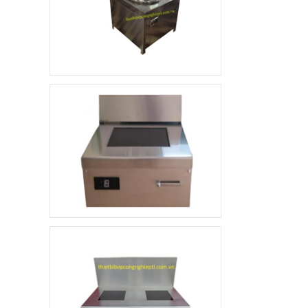
Xe đẩy hàng inox 1
tầng
4.800.000 đ
3.500.000 đ
Không áp
Còn hàng
dụng
Quầy pha chế trà sữa
10.000.000 đ
8.900.000 đ
Không áp
Còn hàng
dụng
Khay ăn Inox
85.000 đ
79.000 đ
Không áp
Còn hàng
dụng