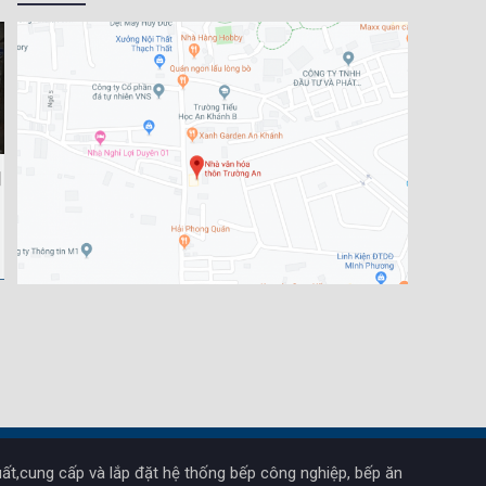
ất,cung cấp và lắp đặt hệ thống bếp công nghiệp, bếp ăn