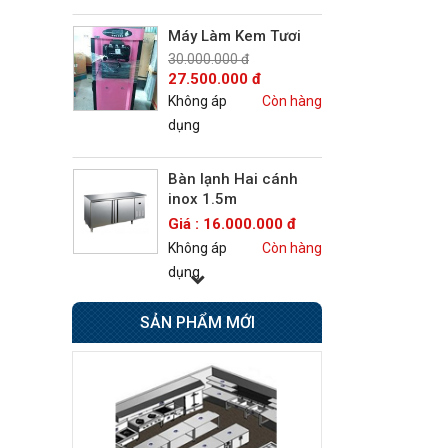
Máy Làm Kem Tươi
30.000.000 đ
27.500.000 đ
Không áp
Còn hàng
dụng
Bàn lạnh Hai cánh
inox 1.5m
Giá : 16.000.000 đ
Không áp
Còn hàng
dụng
SẢN PHẨM MỚI
Bếp Âu 6 họng có lò
nướng Berjaya
Giá : 42.500.000 đ
Không áp
Còn hàng
dụng