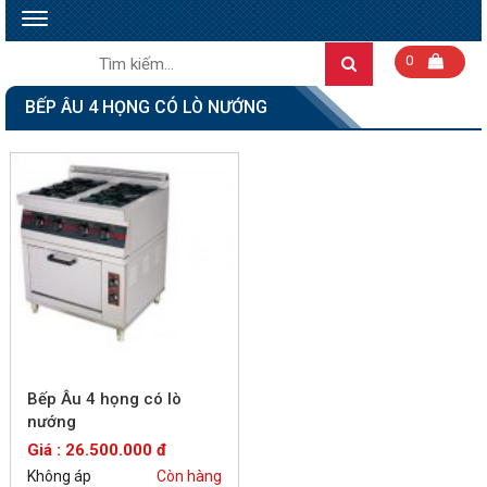
Toggle
navigation
Tìm
0
Search
kiếm:
BẾP ÂU 4 HỌNG CÓ LÒ NƯỚNG
Bếp Âu 4 họng có lò
nướng
Giá : 26.500.000 đ
Không áp
Còn hàng