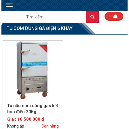
Toggle
navigation
Tìm
0
Search
kiếm:
TỦ CƠM DÙNG GA ĐIỆN 6 KHAY
Tủ nấu cơm dùng gas kết
hợp điện 20Kg
Giá : 10.500.000 đ
Không áp
Còn hàng