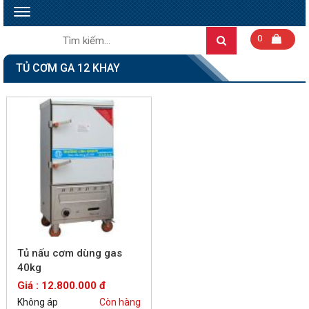
Toggle
navigation
Tìm
0
Search
kiếm:
TỦ CƠM GA 12 KHAY
Tủ nấu cơm dùng gas
40kg
Giá : 12.800.000 đ
Không áp
Còn hàng