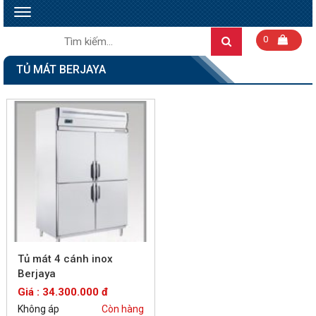
Toggle
navigation
Tìm
0
Search
kiếm:
TỦ MÁT BERJAYA
Tủ mát 4 cánh inox
Berjaya
Giá : 34.300.000 đ
Không áp
Còn hàng