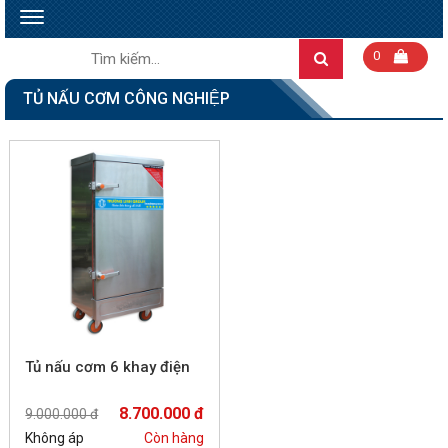
Toggle
navigation
Tìm
0
Search
kiếm:
TỦ NẤU CƠM CÔNG NGHIỆP
Tủ nấu cơm 6 khay điện
8.700.000 đ
9.000.000 đ
Không áp
Còn hàng