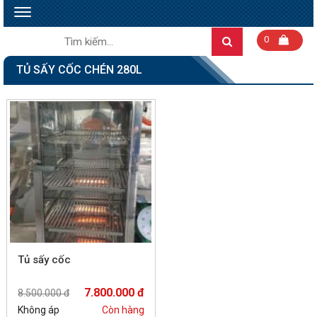
Toggle
navigation
Tìm
0
Search
kiếm:
TỦ SẤY CỐC CHÉN 280L
Tủ sấy cốc
7.800.000 đ
8.500.000 đ
Không áp
Còn hàng