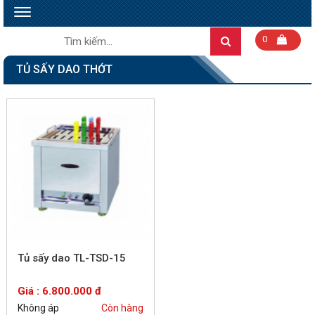
Toggle
navigation
Tìm
0
Search
kiếm:
TỦ SẤY DAO THỚT
Tủ sấy dao TL-TSD-15
Giá : 6.800.000 đ
Không áp
Còn hàng