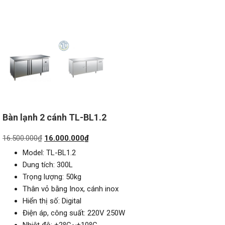
Bàn lạnh 2 cánh TL-BL1.2
Giá
Giá
16.500.000
₫
16.000.000
₫
gốc
hiện
Model: TL-BL1.2
là:
tại
Dung tích: 300L
16.500.000₫.
là:
Trọng lượng: 50kg
16.000.000₫.
Thân vỏ bằng Inox, cánh inox
Hiển thị số: Digital
Điện áp, công suất: 220V 250W
Nhiệt độ: +2ºC~+10ºC