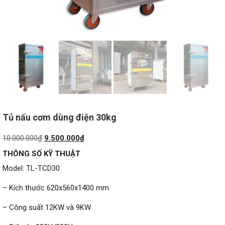
Tủ nấu cơm dùng điện 30kg
Giá
Giá
10.000.000
₫
9.500.000
₫
gốc
hiện
THÔNG SỐ KỸ THUẬT
là:
tại
Model: TL-TCD30
10.000.000₫.
là:
9.500.000₫.
– Kích thước 620x560x1400 mm
– Công suất 12KW và 9KW