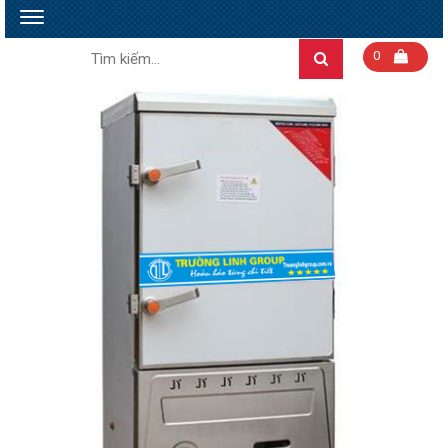
Toggle
navigation
Tìm
0
Search
kiếm: