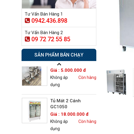
Tủ sấy công nghiệp
Tư Vấn Bán Hàng 1
21.300.000 đ
0942.436.898
20.500.000 đ
Không áp
Còn hàng
Tư Vấn Bán Hàng 2
dụng
09 72 72 55 85
Nồi phở 30- 50- 70 Lít
SẢN PHẨM BÁN CHẠY
Giá : 5.000.000 đ
Không áp
Còn hàng
dụng
Tủ Mát 2 Cánh
GC1050
Giá : 18.000.000 đ
Không áp
Còn hàng
dụng
Máy Làm Kem Tươi