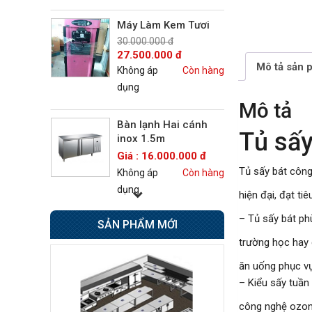
30.000.000 đ
27.500.000 đ
Không áp
Còn hàng
dụng
Mô tả sản 
Bàn lạnh Hai cánh
Mô tả
inox 1.5m
Giá : 16.000.000 đ
Tủ sấ
Không áp
Còn hàng
dụng
Tủ sấy bát côn
hiện đại, đạt ti
Bếp Âu 6 họng có lò
nướng Berjaya
– Tủ sấy bát ph
SẢN PHẨM MỚI
Giá : 42.500.000 đ
trường học hay 
Không áp
Còn hàng
dụng
ăn uống phục vụ
– Kiểu sấy tuần
Tủ sấy cốc
công nghệ ozone