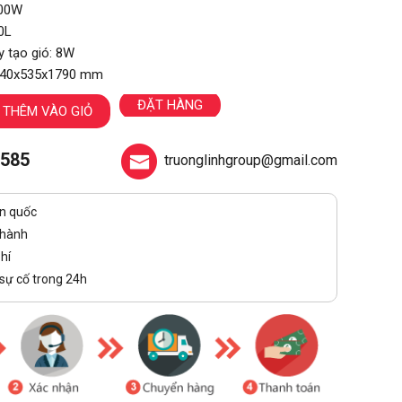
400W
0L
 tạo gió: 8W
1440x535x1790 mm
ĐẶT HÀNG
THÊM VÀO GIỎ
 585
truonglinhgroup@gmail.com
n quốc
thành
hí
 sự cố trong 24h