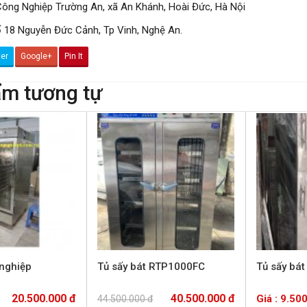
ông Nghiệp Trường An, xã An Khánh, Hoài Đức, Hà Nội
 18 Nguyễn Đức Cảnh, Tp Vinh, Nghệ An.
ter
Google+
Pin It
m tương tự
 nghiệp
Tủ sấy bát RTP1000FC
Tủ sấy bát
20.500.000 đ
40.500.000 đ
Giá : 9.50
44.500.000 đ