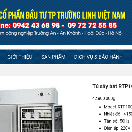
GIỚI THIỆU
SẢN PHẨM
DỊCH VỤ & BẢO HÀNH
Tủ sấy bát RTP
42.800.000
₫
Model: RTP10
Nhiệt độ : >15
Tần số: 50Hz
Điện áp: 220V