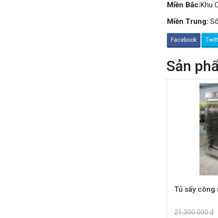
Miền Bắc:
Khu C
21.300.000 đ
20.500.000 đ
Miền Trung:
Số
Không áp
Còn hàng
dụng
Facebook
Twit
Sản phẩ
Nồi phở 30- 50- 70 Lít
Giá : 5.000.000 đ
Không áp
Còn hàng
dụng
Tủ Mát 2 Cánh
GC1050
Giá : 18.000.000 đ
Không áp
Còn hàng
dụng
Tủ sấy công
Máy Làm Kem Tươi
30.000.000 đ
21.300.000 đ