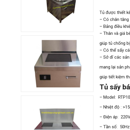
4.800.000 đ
3.500.000 đ
Tủ được thiết k
Không áp
Còn hàng
– Có chân tăng c
dụng
– Bảng điều khi
– Thân và giá bê
Quầy pha chế trà sữa
giúp tủ chống b
10.000.000 đ
– Có thể sấy cá
8.900.000 đ
– Sở dĩ các sản
Không áp
Còn hàng
dụng
mang lại sản ph
giúp tiết kiệm t
Khay ăn Inox
Tủ sấy 
85.000 đ
79.000 đ
– Model: RTP1
Không áp
Còn hàng
dụng
– Nhiệt độ : >1
– Điện áp: 220
Máy sấy hoa quả
– Tần số: 50Hz
25.500.000 đ