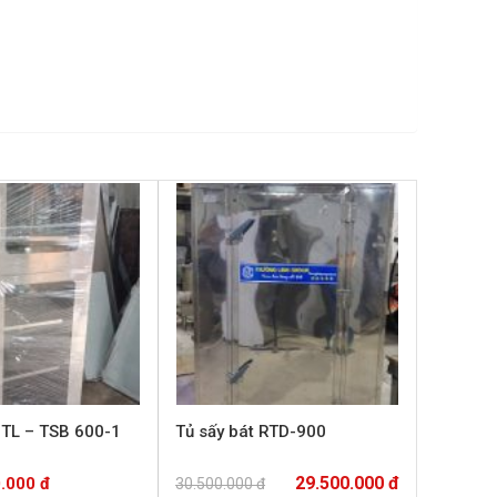
 TL – TSB 600-1
Tủ sấy bát RTD-900
29.500.000 đ
0.000 đ
30.500.000 đ