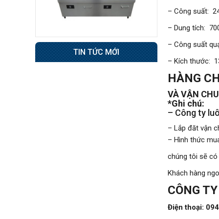
23.000.000 đ
– Công suất: 
Không áp
Còn hàng
– Dung tích: 7
dụng
– Công suất qu
TIN TỨC MỚI
Tủ sấy bát
– Kích thước:
RTP1000FC
HÀNG CH
44.500.000 đ
40.500.000 đ
VÀ VẬN CHU
Không áp
Còn hàng
*Ghi chú:
dụng
– Công ty luô
– Lắp đăt vận c
Tủ sấy bát TL – TSB
– Hình thức mua
600
9.500.000 đ
chúng tôi sẽ có 
8.800.000 đ
Khách hàng ngoạ
Không áp
Còn hàng
CÔNG TY
dụng
Điện thoại: 09
Tủ sấy công nghiệp