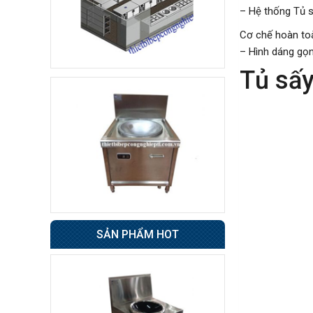
8.500.000 đ
– Hệ thống Tủ s
7.800.000 đ
Không áp
Còn hàng
Cơ chế hoàn to
dụng
– Hình dáng gọn
Tủ sấ
Tủ đông 6 cánh
Giá : 31.500.000 đ
Không áp
Còn hàng
dụng
Tủ nửa đông nửa mát
4 cánh BERJAYA
49.000.000 đ
48.500.000 đ
SẢN PHẨM HOT
Không áp
Còn hàng
dụng
Xe đẩy hàng inox 1
tầng