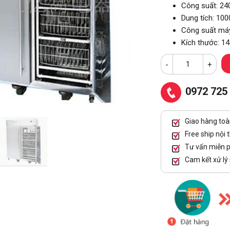
Công suất: 2
Dung tích: 100
Công suất máy
Kích thước: 
-
+
0972 725
Giao hàng toà
Free ship nội 
Tư vấn miễn p
Cam kết xử lý