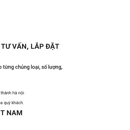
TƯ VẤN, LẮP ĐẶT
 từng chủng loại, số lượng,
thành hà nội .
ủa quý khách.
ỆT NAM