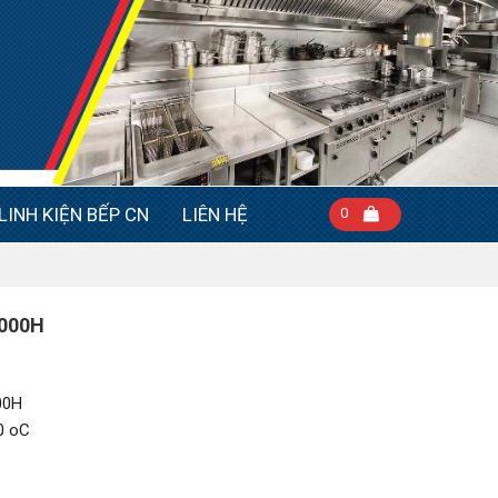
LINH KIỆN BẾP CN
LIÊN HỆ
0
1000H
00H
0 oC