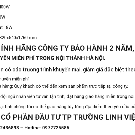
2400W
00W
ạt: 8W
 1320x540x1760 mm
ÍNH HÃNG CÔNG TY BẢO HÀNH 2 NĂM, 
YỂN MIỄN PHÍ TRONG NỘI THÀNH HÀ NỘI.
n có các trương trình khuyến mại, giảm giá đặc biệt theo
huyển miễn phí
 hàng: Quý khách có thể đến xem sản phẩm trực tiếp tại công ty,
đội ngũ nhân viên tư vấn tận tình, đặt hàng giao hàng miễn trong nội 
i tỉnh chúng tôi có thể giao hàng tùy từng địa điểm theo yêu cầu c
 CỔ PHẦN ĐẦU TƯ TP TRƯỜNG LINH VI
42436898 – Hotline:
0972725585