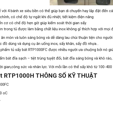
ế với 4 bánh xe siêu bền có thể giúp bạn di chuyển hay lắp đặt đến c
hỉnh, có chế độ tự ngắt khi đủ nhiệt, tiết kiệm điện năng
ển cơ có chế độ hẹn giờ giúp kiểm soát thời gian sấy.
n trong tủ được làm bằng chất liệu inox không gỉ thích hợp với mọi đ
ị ăn mòn và luôn sáng bóng và dễ dàng lau chùi thuận tiện cho người
c đồ dùng và dụng cụ ăn uống inox, sấy khăn, sấy đồ nhựa…
 phẩm tủ sấy bát RTP1000FC được nhiều người ưa chuộng bởi nó giú
ẩm bát đĩa sạch – tiệt trùng tuyệt đối, bát đĩa sáng bóng và khô ráo,
hời gian,công sức và nhân lực. Với mỗi lần có thể sấy khô từ 100-400
bát RTP1000H THÔNG SỐ KỸ THUẬT
000FC
50 oC
V