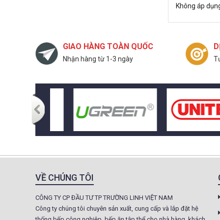
27.500.000 đ
Không áp dụn
Không áp
Còn hàng
dụng
GIAO HÀNG TOÀN QUỐC
D
Bàn lạnh Hai cánh
Nhận hàng từ 1-3 ngày
Tư
inox 1.5m
Giá : 16.000.000 đ
Không áp
Còn hàng
dụng
Bếp Âu 6 họng có lò
nướng Berjaya
Giá : 42.500.000 đ
Không áp
Còn hàng
dụng
VỀ CHÚNG TÔI
Tủ sấy cốc
CÔNG TY CP ĐẦU TƯ TP TRƯỜNG LINH VIỆT NAM
8.500.000 đ
Công ty chúng tôi chuyên sản xuất, cung cấp và lắp đặt hệ
7.800.000 đ
thống bếp công nghiệp, bếp ăn tập thể cho nhà hàng, khách