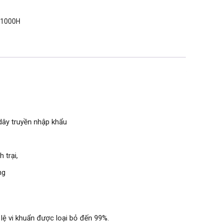
P1000H
dây truyền nhập khẩu
 trại,
ng
 lệ vi khuẩn được loại bỏ đến 99%.