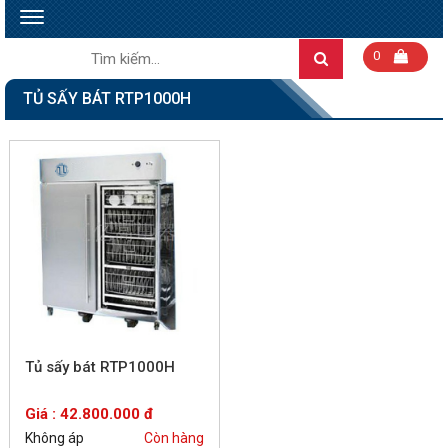
Toggle
navigation
Tìm
0
Search
kiếm:
TỦ SẤY BÁT RTP1000H
Tủ sấy bát RTP1000H
Giá : 42.800.000 đ
Không áp
Còn hàng